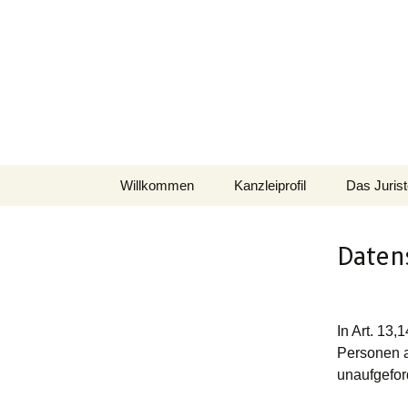
Zum
Willkommen
Kanzleiprofil
Das Juris
Inhalt
springen
Daten
In Art. 13,
Personen a
unaufgefor