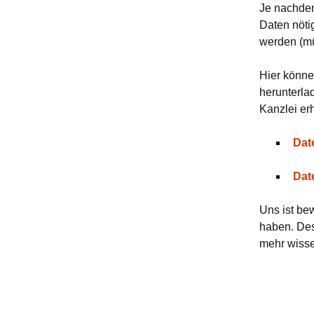
Je nachdem
Daten nöti
werden (m
Hier könne
herunterla
Kanzlei erh
Dat
Dat
Uns ist be
haben. Des
mehr wisse