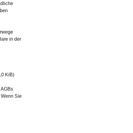
dliche
eben
orwege
are in der
,0 KiB)
n AGBs
. Wenn Sie